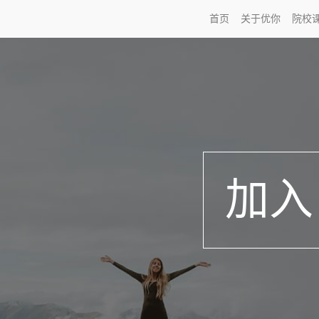
首页
关于优你
院校
加入