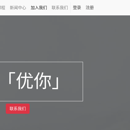
课程
新闻中心
加入我们
联系我们
登录
注册
「优你」
联系我们